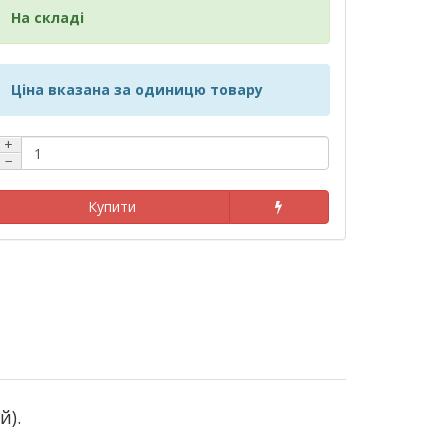
На складі
Ціна вказана за одиницю товару
+
−
Купити
й).