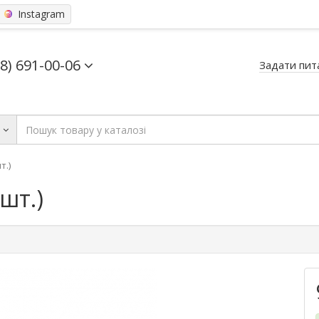
Instagram
68) 691-00-06
Задати пит
ь
т.)
шт.)