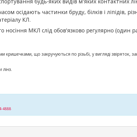
портування будь-яких видів м'яких контактних лі
асом осідають частинки бруду, білків і ліпідів, рі
теріалу КЛ.
о носіння МКЛ слід обов'язково регулярно (один р
 кришечками, що закручуються по різьбі, у вигляді звіряток, за
и лінз.
4-4888