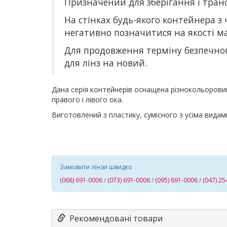
Призначений для зберігання і транс
На стінках будь-якого контейнера з ч
негативно позначитися на якості ма
Для продовження терміну безпечног
для лінз на новий.
Дана серія контейнерів оснащена різнокольоровими
правого і лівого ока.
Виготовлений з пластику, сумісного з усіма видам
Замовити лінзи швидко
(068) 691-0006
/
(073) 691-0006
/
(095) 691-0006
/
(047) 25
Рекомендовані товари