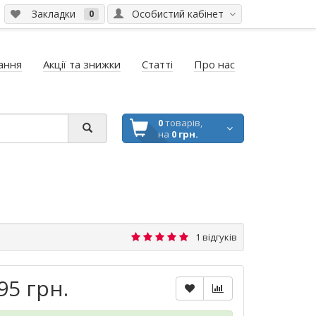
Закладки
Особистий кабінет
0
ання
Акції та знижки
Статті
Про нас
0
товарів,
на
0 грн.
1 відгуків
95 грн.