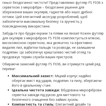
їхньої бездоганної чистоти? Представляємо футляр FS F036 з
серветкою з мікрофібри – бездоганне рішення для
збереження ваших окулярів, гаджетів або іншої дрібної
оптики. Цей елегантний аксесуар розроблений, щоб
забезпечити максимальну безпеку та зручність у
повсякденному використанні.
Забудьте про брудні екрани та плями на лінзах! Кожен
футляр
для окулярів з мікрофіброю
FS F036 комплектується м'якою,
високоякісною серветкою, яка делікатно та ефективно
видаляє пил, відбитки пальців та розводи, не залишаючи
подряпин. Це забезпечує кришталево чистий огляд та
продовжує термін служби ваших пристроїв.
Обираючи
захисний футляр
FS F036, ви отримуєте цілий ряд
переваг:
Максимальний захист:
Міцний корпус надійно
оберігає вміст від ударів, подряпин та пилу, зберігаючи
його в ідеальному стані.
Ідеальна чистота завжди:
Вбудована мікрофіброва
серветка завжди під рукою для миттєвого та
безпечного очищення без зайвих зусиль.
Компактність та стиль:
Елегантний дизайн та