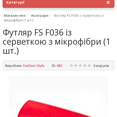
Категорії
Магазин лінз
Аксесуари
Футляр FS F036 з серветкою із
мікрофібри (1 шт.)
Футляр FS F036 із
серветкою з мікрофібри (1
шт.)
Виробник:
Fashion Style
ID:
983
0 відгуків