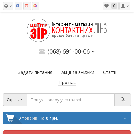
0
(068) 691-00-06
Задати питання
Акції та знижки
Статті
Про нас
Скрізь
0
товарів,
на
0 грн.