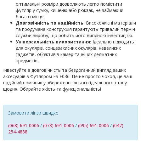
оптимальні розміри дозволяють легко помістити
футляр у сумку, кишеню або рюкзак, не займаючи
багато місця.
Довговічність та надійність:
Високоякісні матеріали
та продумана конструкція гарантують тривалий термін
служби виробу, що робить його вигідною інвестицією.
Універсальність використання:
Ідеально підходить
для окулярів, сонцезахисних окулярів, невеликих
гаджетів, об'єктивів камер та інших делікатних
предметів.
Інвестуйте в довговічність та бездоганний вигляд ваших
аксесуарів з Футляром FS F036. Це не просто чохол, це ваш
надійний помічник у збереженні їхнього ідеального стану
щодня. Обирайте якість та функціональність!
Замовити лінзи швидко
(068) 691-0006
/
(073) 691-0006
/
(095) 691-0006
/
(047)
254-4888