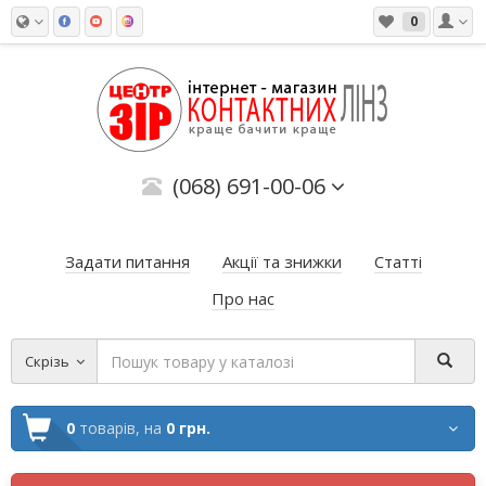
0
(068) 691-00-06
Задати питання
Акції та знижки
Статті
Про нас
Скрізь
0
товарів,
на
0 грн.