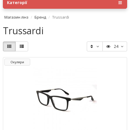
Категорії
Магазин лінз
Бренд
Trussardi
Trussardi
24
Окуляри